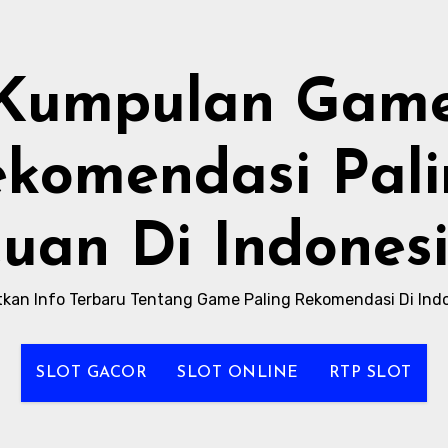
Kumpulan Gam
komendasi Pal
uan Di Indones
kan Info Terbaru Tentang Game Paling Rekomendasi Di Ind
SLOT GACOR
SLOT ONLINE
RTP SLOT