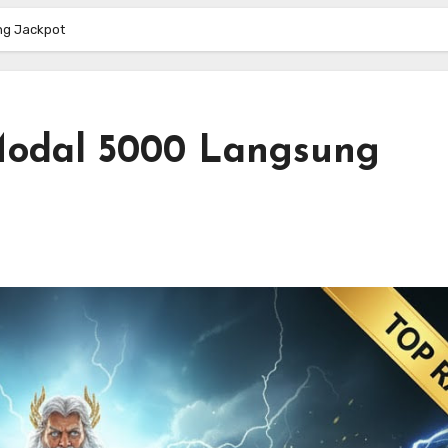
ng Jackpot
Modal 5000 Langsung