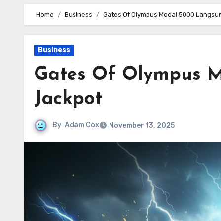
Home
Business
Gates Of Olympus Modal 5000 Langsu
Business
Gates Of Olympus 
Jackpot
By
Adam Cox
November 13, 2025