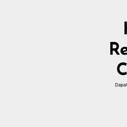
Skip
to
content
Re
C
Dapat