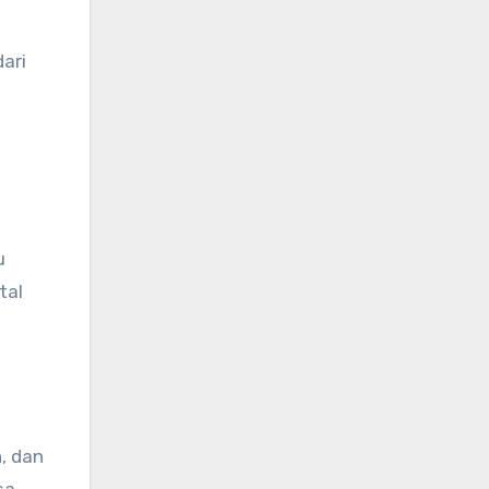
ari
u
u
tal
n
, dan
sa